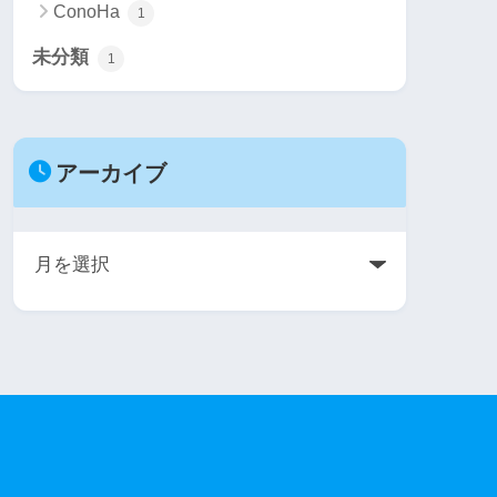
ConoHa
1
未分類
1
アーカイブ
ア
ー
カ
イ
ブ