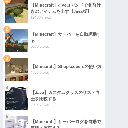
【Minecraft】giveコマンドで名前付
きのアイテムを出す【Java版】
19438 views
2
【Minecraft】サーバーを自動起動す
る
9589 views
3
【Minecraft】Shopkeepersの使い方
4865 views
4
【Java】カスタムクラスのリスト同
士を比較する
2025 views
5
【Minecraft】サーバーログを自動で
整理・圧縮する