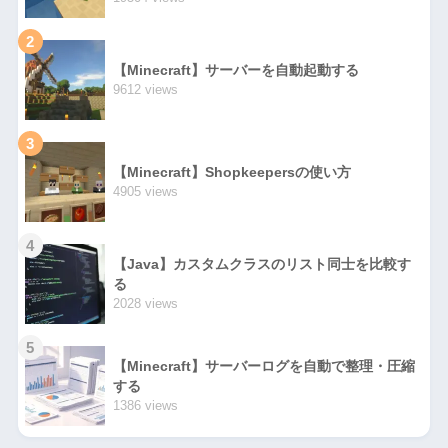
2
【Minecraft】サーバーを自動起動する
9612 views
3
【Minecraft】Shopkeepersの使い方
4905 views
4
【Java】カスタムクラスのリスト同士を比較す
る
2028 views
5
【Minecraft】サーバーログを自動で整理・圧縮
する
1386 views