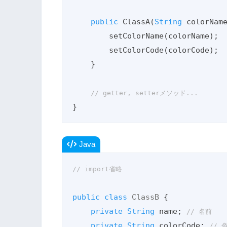
public
 ClassA(
String
 colorNam
        setColorName(colorName);

        setColorCode(colorCode);

    }

// getter, setterメソッド...
}
Java
// import省略
public
class
ClassB
{

private
String
 name; 
// 名前
private
String
 colorCode; 
// 