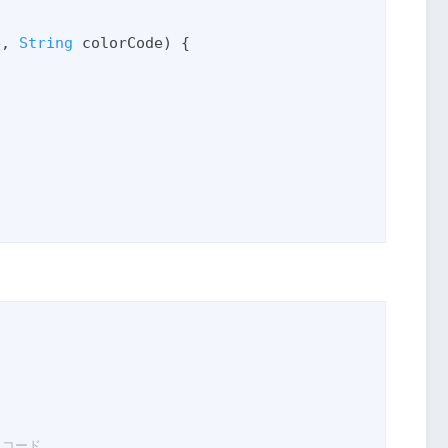
e, 
String
 colorCode) {

色コード