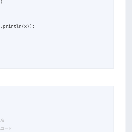
t
.println(x));

色名
色コード