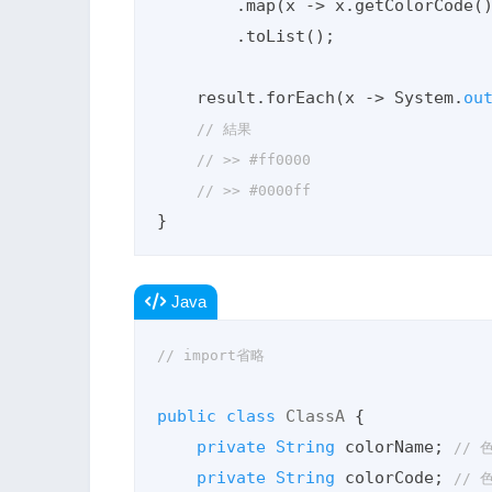
        .map(x -> x.getColorCode())

        .toList();

    result.forEach(x -> System.
ou
// 結果
// >> #ff0000
// >> #0000ff
}
Java
// import省略
public
class
ClassA
{

private
String
 colorName; 
// 
private
String
 colorCode; 
// 