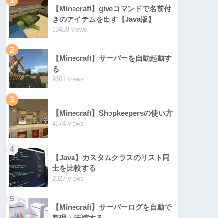
【Minecraft】giveコマンドで名前付
きのアイテムを出す【Java版】
19459 views
2
【Minecraft】サーバーを自動起動す
る
9601 views
3
【Minecraft】Shopkeepersの使い方
4874 views
4
【Java】カスタムクラスのリスト同
士を比較する
2027 views
5
【Minecraft】サーバーログを自動で
整理・圧縮する