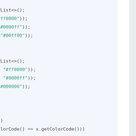
List<>();

#ff0000"
));

"#0000ff"
));

 
"#00ff00"
));

List<>();

, 
"#ff0000"
));

, 
"#0000ff"
));

"#000000"
));
