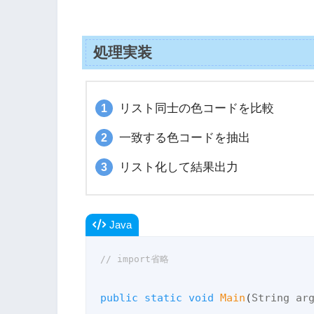
処理実装
リスト同士の色コードを比較
一致する色コードを抽出
リスト化して結果出力
Java
// import省略
public
static
void
Main
(
String ar