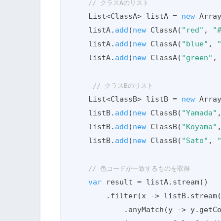
// クラスAのリスト
    List<ClassA> listA = 
new
 Array
    listA.
add
(
new
 ClassA(
"red"
, 
"
    listA.
add
(
new
 ClassA(
"blue"
, 
    listA.
add
(
new
 ClassA(
"green"
,
// クラスBのリスト
    List<ClassB> listB = 
new
 Array
    listB.
add
(
new
 ClassB(
"Yamada"
    listB.
add
(
new
 ClassB(
"Koyama"
    listB.
add
(
new
 ClassB(
"Sato"
, 
// 色コードが一致するものを取得
var
 result = listA.stream()

        .filter(x -> listB.stream()

            .anyMatch(y -> y.getColorCode() == x.getColorCode()))
