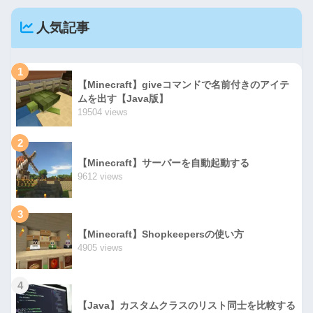
人気記事
1
【Minecraft】giveコマンドで名前付きのアイテ
ムを出す【Java版】
19504 views
2
【Minecraft】サーバーを自動起動する
9612 views
3
【Minecraft】Shopkeepersの使い方
4905 views
4
【Java】カスタムクラスのリスト同士を比較する