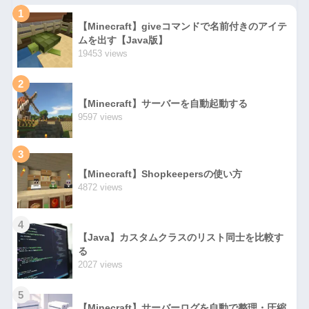
1
【Minecraft】giveコマンドで名前付きのアイテ
ムを出す【Java版】
19453 views
2
【Minecraft】サーバーを自動起動する
9597 views
3
【Minecraft】Shopkeepersの使い方
4872 views
4
【Java】カスタムクラスのリスト同士を比較す
る
2027 views
5
【Minecraft】サーバーログを自動で整理・圧縮