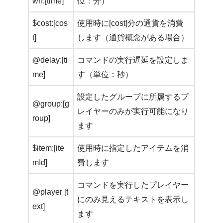
wn:[time]
位：分）
$cost:[cos
使用時に[cost]分の通貨を消費
t]
します（通貨概念がある場合）
@delay:[ti
コマンドの実行遅延を設定しま
me]
す（単位：秒）
設定したグループに所属するプ
@group:[g
レイヤーのみが実行可能になり
roup]
ます
$item:[ite
使用時に指定したアイテムを消
mId]
費します
コマンドを実行したプレイヤー
@player [t
にのみ見えるテキストを表示し
ext]
ます