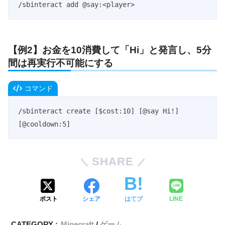
/sbinteract add @say:<player>
【例2】お金を10消費して「Hi」と発言し、5分
間は再実行不可能にする
コマンド
/sbinteract create [$cost:10] [@say Hi!] 
[@cooldown:5]
SHARE
ポスト
シェア
はてブ
LINE
CATEGORY :
Minecraft
ゲーム